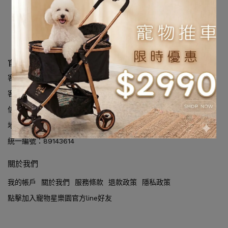
請重新輸入篩選
官方line: @petstar616
客服專線：0900-120-160
客服時間：09:00am - 6:00pm
信箱：petstar616@gmail.com
地址：833高雄市鳥松區本館路99號
統一編號：89143614
關於我們
我的帳戶
關於我們
服務條款
退款政策
隱私政策
點擊加入寵物星樂園官方line好友