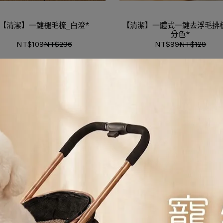
【清潔】一鍵褪毛梳_白澄*
【清潔】一體式一鍵去浮毛排
分色*
NT$109
NT$296
NT$99
NT$129
清潔】光能淨去味液300ml*
【清潔】光能淨地板專用清
1000ml*