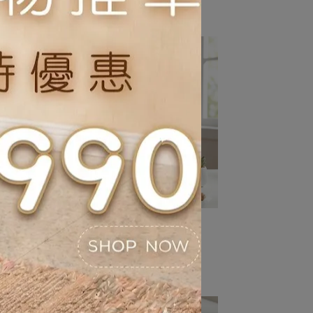
NT$270
NT$299
原味
【清潔】光能淨環淨瞬間噴劑
450ml*
NT$315
NT$350