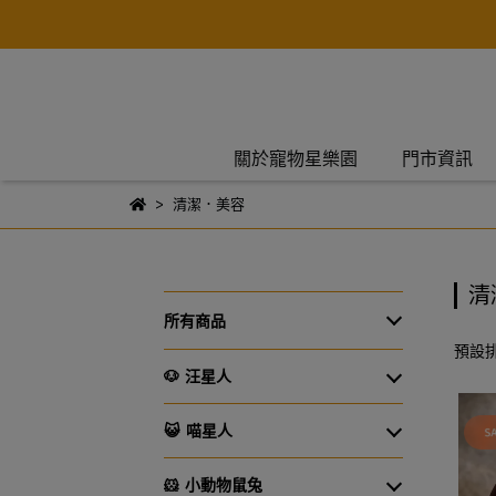
關於寵物星樂園
門市資訊
清潔．美容
清
所有商品
預設
🐶 汪星人
😺 喵星人
🐹 小動物鼠兔