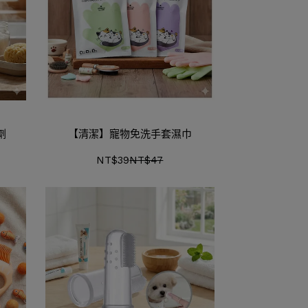
劑
【清潔】寵物免洗手套濕巾
NT$39
NT$47