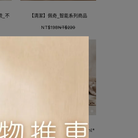
梳_不
【清潔】佩奇_智能系列商品
NT$198
NT$220
潔劑
【清潔】光能淨寵物洗衣精1100ml*