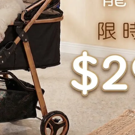
NT$405
NT$450
NT$540
NT$600
【清潔】光能淨寵食器洗滌劑
【清潔】光能淨潔耳防護液
300ml*
120ml*
NT$225
NT$250
NT$261
NT$290