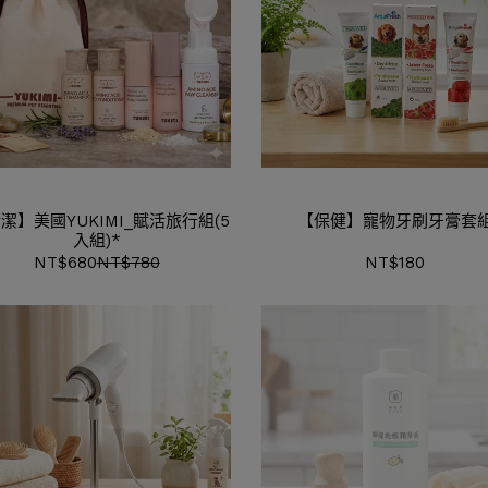
清潔】美國YUKIMI_賦活旅行組(5
【保健】寵物牙刷牙膏套
入組)*
NT$680
NT$780
NT$180