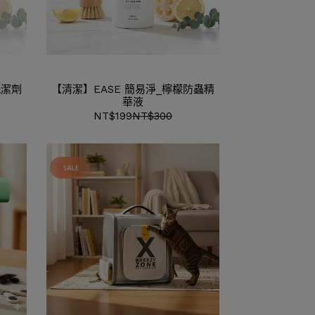
洗潔劑
【清潔】EASE 簡易淨_檸檬防蟲精
華液
NT$199
NT$300