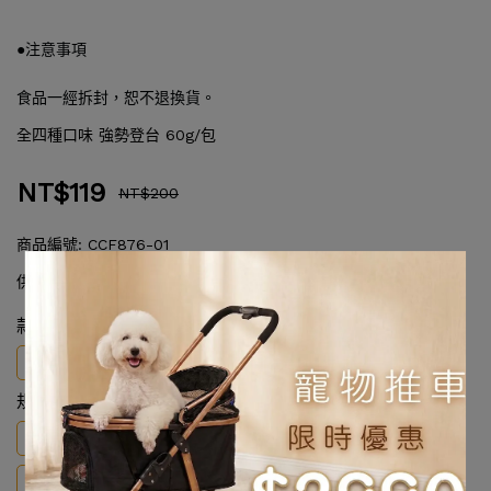
●注意事項
食品一經拆封，恕不退換貨。
全四種口味 強勢登台 60g/包
NT$119
NT$200
商品編號:
CCF876-01
供貨狀況:
尚有庫存
款式
口味
規格
貓薄荷口味
極鮮醇鮪
開胃鮮鮭
濃郁烤雞