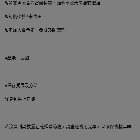
🐈營養均衡含豐富礦物質、維他命及天然燕麥纖維。
🐈每塊少於2卡路里。
🐈不加人造色素、香味及防腐劑。
●產地：泰國
●保存期限及方法
詳見包裝上日期
若沒開封請放置在乾燥陰涼處，請盡速食用完畢，以確保食物美味