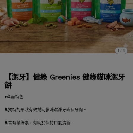
1
/
5
【潔牙】健綠 Greenies 健綠貓咪潔牙
餅
●產品特色
🐈獨特的形狀有效幫助貓咪潔淨牙齒及牙肉。
🐈含有葉綠素，有助於保持口氣清新。