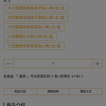
尺寸
中大型鸚鵡香蕉椰子點心棒2支/盒
中型鸚鵡玫瑰果芒果點心棒2支/盒
中型鸚鵡榛果葡萄點心棒2支/盒
小型鸚鵡綜合點心棒3支/盒
小型鸚鵡榛果葡萄點心棒2支/盒
此商品 「 最高 」可以折抵紅利
0
點 (約等於
NT$0
)
商品介紹
規格說明
運送方式
商品介紹