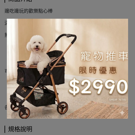
邊吃邊玩的歡樂點心棒
滿足鳥寶多元飲食並擁有極佳的嗜口性
無添加人工防腐劑、色素、香料
【使用方法】
可固定在鳥籠中，提供愛鳥啃咬與食用
【適用對象】
各種鸚鵡適用
規格說明