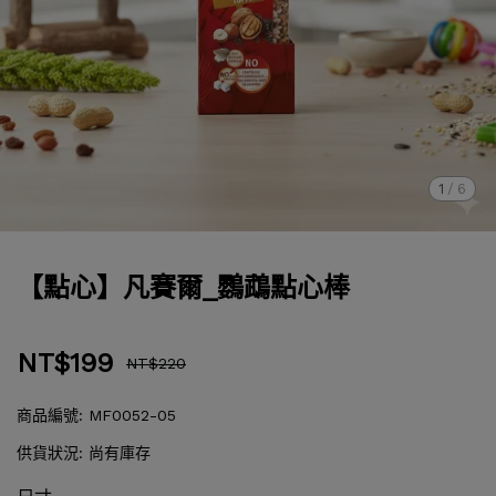
1
/
6
【點心】凡賽爾_鸚鵡點心棒
NT$199
NT$220
商品編號:
MF0052-05
供貨狀況:
尚有庫存