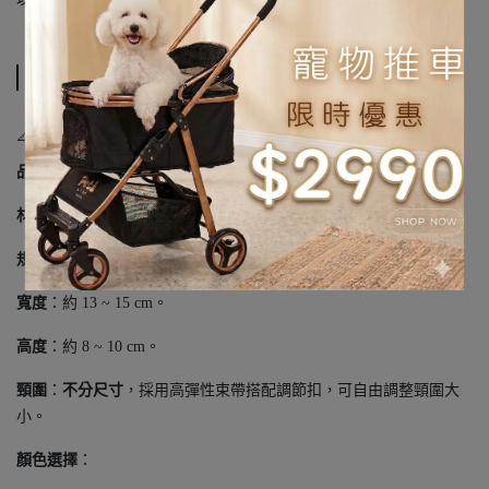
規格說明
📐 商品規格
品名
：大眼睛系列寵物彈力口水巾
材質
：高品質雙層純棉布料、高彈性鬆緊繩、環保調節扣。
規格尺寸
：
寬度
：約 13 ~ 15 cm。
高度
：約 8 ~ 10 cm。
頸圍
：
不分尺寸
，採用高彈性束帶搭配調節扣，可自由調整頸圍大
小。
顏色選擇
：