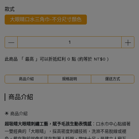
款式
大眼睛口水三角巾-不分尺寸顏色
此商品 「 最高 」可以折抵紅利
0
點 (約等於
NT$0
)
商品介紹
規格說明
運送方式
商品介紹
🌟 商品介紹
超吸睛大眼睛刺繡工藝，賦予毛孩生動表情感
：口水巾中心點綴著
一雙經典的「大眼睛」，採高密度刺繡技術，洗滌不易脫線或褪
色。戴在胸前就像毛孩在對著人眨眼，趣味十足，是建立人寵互