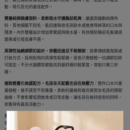
動、吸引目光的最佳配件。
雙層純棉親膚面料，柔軟吸水守護胸前乾爽
：嚴選高織數純棉布
料，質地細膩不刮毛，能迅速吸收毛孩飲水或進食時掉落的口水與
殘渣。內外雙層設計增加厚實感與吸水量，有效預防胸前毛髮潮濕
變黃或引發皮膚不適。
高彈性抽繩調節扣設計，穿戴迅速且不勒頸部
：拋棄傳統魔鬼氈或
打結方式，採用耐用的高彈性鬆緊繩。家長只需輕輕一拉調節扣即
可固定，不分犬貓體型都能找到最舒適的鬆緊度，穿脫只需三秒
鐘。
極致輕量化無感配方，毛孩全天配戴也自在無壓力
：整件口水巾重
量極輕，幾乎感受不到重量。柔軟的邊緣剪裁完美契合毛孩的頸部
曲線，不會影響低頭進食或日常走動，讓毛孩在維持造型的同時，
依舊保有最高活動力。
多樣化繽紛色系選擇，輕鬆搭配各種毛色與心情
：推出四款高飽和
度的多巴胺色系，能輕鬆襯托出深色或淺色毛孩的亮眼感。家長可
以根據毛孩的個性或當天的穿搭風格進行換裝，天天都有新鮮感。