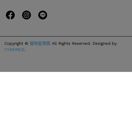
Copyright ©
寵物星樂園
All Rights Reserved.
Designed by
CYBERBIZ
.