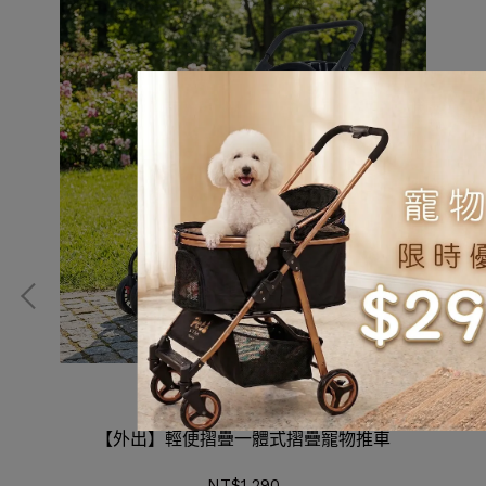
【外出】輕便摺疊一體式摺疊寵物推車
NT$1,290