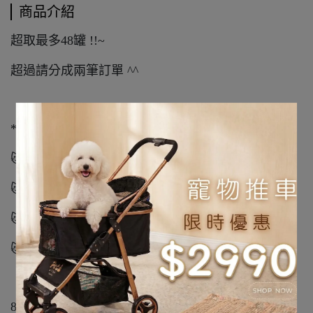
商品介紹
超取最多48罐 !!~
超過請分成兩筆訂單 ^^
*宅配限240罐內
🐱高達98%肉及植物營養添加
🐱無膠成分選用寒天取代
🐱無穀低敏配方
🐱營養均衡
8種口味