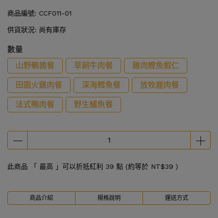
商品編號:
CCF011-01
供貨狀況:
尚有庫存
數量
山野鵪鶉餐
草飼牛肉餐
雞肉鰹魚蝦仁
田園火雞肉餐
深海鱈魚餐
放牧鹿肉餐
法式鴨肉餐
野生鱸魚餐
此商品 「 最高 」可以折抵紅利
39
點 (約等於
NT$39
)
商品介紹
規格說明
運送方式