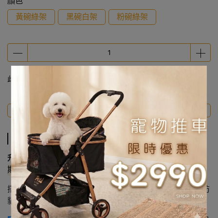
顏色
黃碗綠架
黑碗白架
粉碗綠架
此商品 「 最高 」可以折抵紅利
0
點 (約等於
NT$0
)
商品介紹
規格說明
運送方式
商品介紹
升降陶瓷貓碗
能自由調整高度與傾斜角度，解決貓咪因長
期低頭進食導致的
頸椎疲勞與嘔吐問題
。
搭配
陶瓷材質
更具備不易刮傷、不藏細菌、不留異味與預防
貓粉刺的健康優勢。