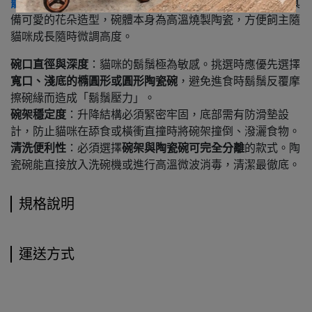
寵物升降花朵碗
：採用一體式旋轉或插銷升降設計，外觀具
備可愛的花朵造型，碗體本身為高溫燒製陶瓷，方便飼主隨
貓咪成長隨時微調高度。
碗口直徑與深度
：貓咪的鬍鬚極為敏感。挑選時應優先選擇
寬口、淺底的橢圓形或圓形陶瓷碗
，避免進食時鬍鬚反覆摩
擦碗緣而造成「鬍鬚壓力」。
碗架穩定度
：升降結構必須緊密牢固，底部需有防滑墊設
計，防止貓咪在舔食或橫衝直撞時將碗架撞倒、潑灑食物。
清洗便利性
：必須選擇
碗架與陶瓷碗可完全分離
的款式。陶
瓷碗能直接放入洗碗機或進行高溫微波消毒，清潔最徹底。
規格說明
運送方式