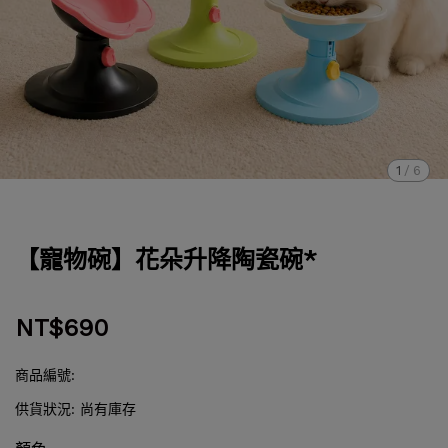
1
/
6
【寵物碗】花朵升降陶瓷碗*
NT$690
商品編號:
供貨狀況:
尚有庫存