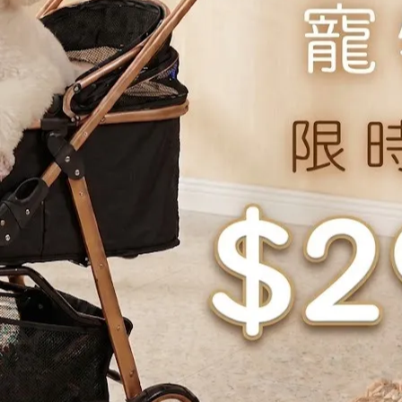
維，幫助維持腸道菌叢平衡，解決貓奴最頭痛的便便臭味問題。
低鈣），幫助維持理想的尿液 pH 值，預防室內貓常見的泌尿道結石困
生素，能滋潤皮膚並增加毛髮光澤，同時強化身體的天然抵抗力。