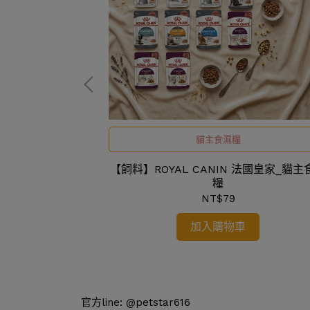
貓主食濕糧
穀貓飼料
【飼料】ROYAL CANIN 法國皇家_貓主
糧
NT$79
加入購物車
官方line: @petstar616