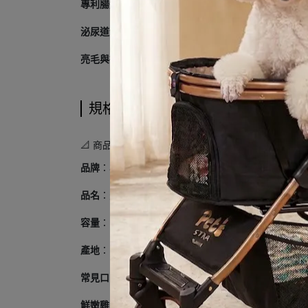
專利腸道益生菌
：添加耐酸鹼的益生菌與天然膳食纖
泌尿道健康護理
：精確調整礦物質比例（低鎂、低磷、
亮毛與抗氧化配方
：內含深海魚油、鱉蛋粉與多種維
規格說明
📐 商品規格
品牌
：小花貓隊長 Captain Flower
品名
：天然全齡貓糧系列
容量
：常見規格有 1.5kg / 3kg / 6kg
產地
：台灣
常見口味
：
鮮嫩雞肉配方
（基礎高蛋白，適口性最穩定）