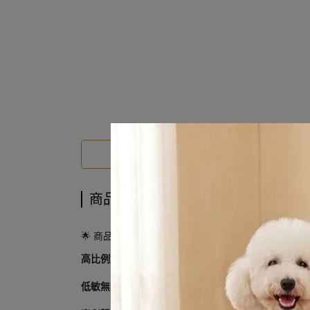
商品介紹
商品介紹
🌟 商品介紹
高比例動物性蛋白質
：堅持選用去骨鮮肉作為主要食
低敏無穀設計
：排除大豆、玉米、小麥等高致敏性穀