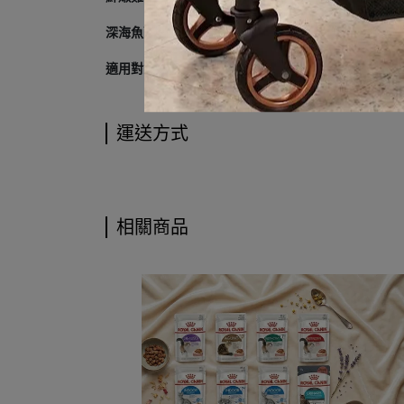
深海魚配方
（鮭魚＋鮪魚，富含 Omega-3 呵護皮毛）
適用對象
：幼貓、成貓、熟齡貓皆可食用。
運送方式
相關商品