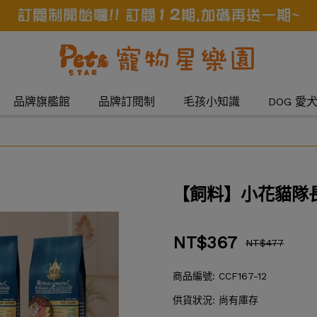
品牌旗艦館
品牌訂閱制
毛孩小知識
DOG 愛
【飼料】小花貓隊
NT$367
NT$477
商品編號:
CCF167-12
供貨狀況:
尚有庫存