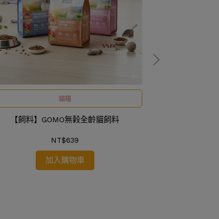
貓糧
【飼料
【飼料】GOMO無榖全齡貓飼料
NT$639
加入購物車