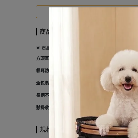
商品介紹
商品介紹
🌟 商品介紹
方頭直角設計
：勺頭一側設計成直角，能輕鬆深入罐
貓耳防滑手柄
：手柄頂端帶有微翹的可愛造型（類似
全包裹矽膠材質
：一體成型設計，沒有縫隙容易藏污
長柄不沾手
：16cm 的加長設計，即使是深罐頭也
懸掛收納孔
：手柄尾端備有小孔，洗完後可以直接掛
規格說明