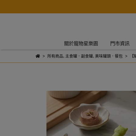
關於寵物星樂園
門市資訊
所有商品
,
主食罐．副食罐
,
美味罐頭．餐包
【