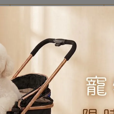
規格說明
頭底部的縫隙與死角，讓每一絲肉渣都無所遁形。
貓耳或小尾巴），不僅視覺療癒，抓握時也更符合手感，好拿好施力。
納垢，且矽膠材質柔軟，不會像金屬勺一樣刮傷罐頭內壁產生異味。
能輕鬆伸到底部，不用擔心手指沾到罐頭油漬。
起來晾乾，不佔空間又衛生。