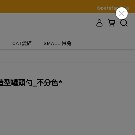
犬
CAT愛貓
SMALL 鼠兔
造型罐頭勺_不分色*