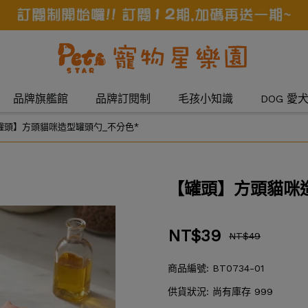
品牌旗艦館
品牌訂閱制
毛孩小知識
DOG 愛
罐頭】方頭貓咪造型罐頭勺_不分色*
【罐頭】方頭貓咪
NT$39
NT$49
商品編號:
BT0734-01
供貨狀況:
尚有庫存 999