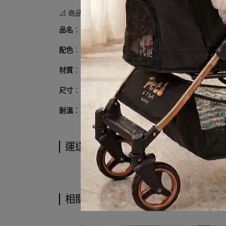
📐 商品規格
品名
：方頭寵物罐頭專用矽膠勺
配色
：清新綠、溫柔粉、質感灰（馬卡龍系配色）
材質
：食品級矽膠 + 尼龍內芯（耐用且安全無毒）
尺寸
：長度約
16 cm
耐溫
：約
-20°C ~ 200°C
運送方式
相關商品