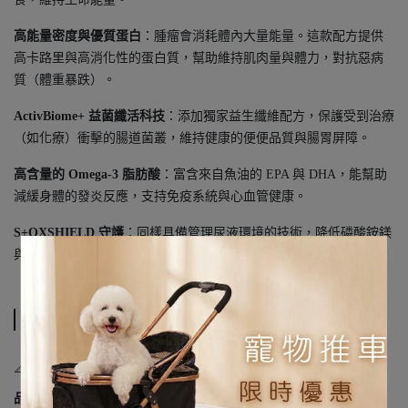
高能量密度與優質蛋白
：腫瘤會消耗體內大量能量。這款配方提供
高卡路里與高消化性的蛋白質，幫助維持肌肉量與體力，對抗惡病
質（體重暴跌）。
ActivBiome+ 益菌纖活科技
：添加獨家益生纖維配方，保護受到治療
（如化療）衝擊的腸道菌叢，維持健康的便便品質與腸胃屏障。
高含量的 Omega-3 脂肪酸
：富含來自魚油的 EPA 與 DHA，能幫助
減緩身體的發炎反應，支持免疫系統與心血管健康。
S+OXSHIELD 守護
：同樣具備管理尿液環境的技術，降低磷酸銨鎂
與草酸鈣結石形成的風險。
規格說明
📐 商品規格
品牌
：Hill's 希爾思 處方糧系列