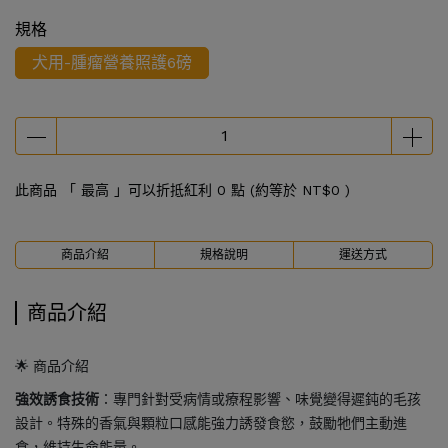
規格
犬用-腫瘤營養照護6磅
此商品 「 最高 」可以折抵紅利
0
點 (約等於
NT$0
)
商品介紹
規格說明
運送方式
商品介紹
🌟 商品介紹
強效誘食技術
：專門針對受病情或療程影響、味覺變得遲鈍的毛孩
設計。特殊的香氣與顆粒口感能強力誘發食慾，鼓勵牠們主動進
食，維持生命能量。