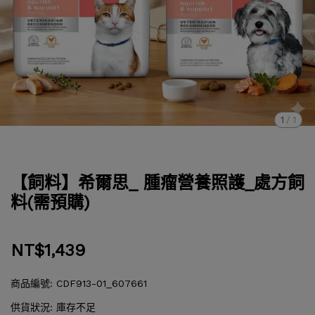
1
/
1
【飼料】希爾思_ 腫瘤營養照護_處方飼
料(需預購)
NT$1,439
商品編號:
CDF913-01_607661
供貨狀況:
庫存不足