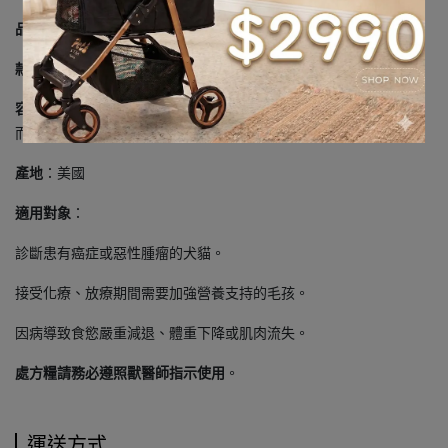
品名
：ONC Care 腫瘤營養照護
款式
：犬用 / 貓用（兩者配方不同，請依物種選擇）
容量
：常見規格有 1.5kg / 3.17kg / 3.85kg / 8kg（視犬貓及地區供應
而定）
產地
：美國
適用對象
：
診斷患有癌症或惡性腫瘤的犬貓。
接受化療、放療期間需要加強營養支持的毛孩。
因病導致食慾嚴重減退、體重下降或肌肉流失。
處方糧請務必遵照獸醫師指示使用
。
運送方式