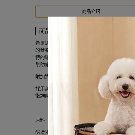
商品介紹
商品介紹
希爾思處方食品犬用t/d 經臨床實證可減少
的營養解決方案。 運用三重功效矩陣纖維技
特的顆粒形狀及尺寸能清潔牙齦維持牙床健康。
幫助維護愛犬口腔及整體健康。 希爾思處方食品
附加資訊
採用美國飼料管理協會AAFCO的餵食試驗程
徵詢獸醫師之意見。 原產地 : 美國
原料
釀造米、全穀粒玉米、雞副產品粉、纖維素粉、