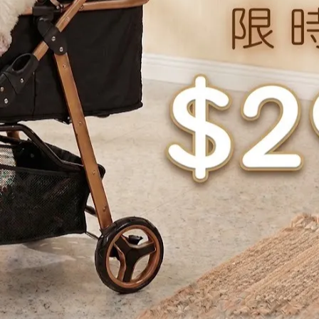
)、菸鹼酸添加劑、硝酸硫胺(維生素B1)、維生素A添加劑、泛
化膽鹼、DL-蛋胺酸、礦物質 (硫酸亞鐵、氧化鋅、硫酸銅、氧
素.
粗纖維10.8 %鈣0.63 %磷0.45 %鉀0.76 %鈉0.25 %鎂0.081 %維