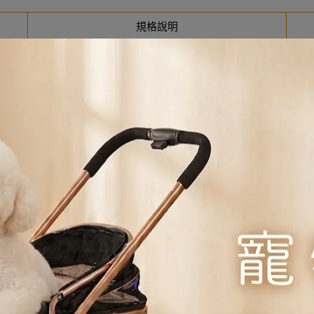
規格說明
牙菌斑、牙漬和牙結石堆積，並清理牙齦。作用結合牙刷、牙線和
術去除牙菌斑、牙漬和牙結石的堆積。特殊的纖維排列能清潔牙齒
單一餵食希爾思處方食品犬用 t/d 經證實比刷牙有效。希爾思
犬用t/d 經美國獸醫口腔健康委員會(VOHC)*認可有助於控制
序，證實能提供成犬所需的完整均衡營養。 處方食品需經獸醫師
雞脂肪、黃豆粕、蛋製品、水解雞香料、黃豆油、乳酸、氯化鉀