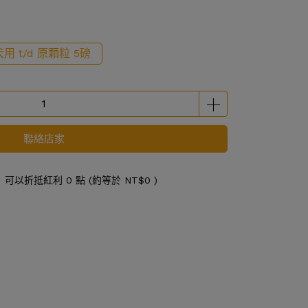
犬用 t/d 原顆粒 5磅
聯絡店家
 」可以折抵紅利
0
點 (約等於
NT$0
)