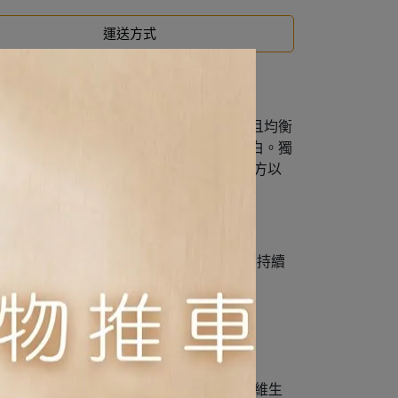
運送方式
漱口水效益，是為狗狗日常健康配製的完整且均衡
以去除牙菌斑，有助於口氣清新和牙齒潔白。獨
的營養專家及獸醫師們特別研發臨床營養配方以
牙菌斑和牙結石的形成。
推薦、指示及持續追蹤使用。建議您應定期持續
、硫酸鈣、碘鹽、左旋離胺酸、維生素 (維生