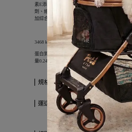
素E添加劑、抗壞血酸多聚磷酸酯(維生素C來源
劑、維生素B6、葉酸、維生素D3添加劑)、氯
加綜合維生素E類以保鮮、天然香料、β-胡蘿蔔
3468 kcal/公斤 (246 kcal/杯†)
蛋白質18.3 %脂肪16.5 %碳水化合物 (NFE)49.9 %
量0.24 %Omega-6脂肪酸總量3.83 %
規格說明
運送方式