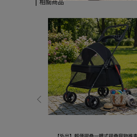
相關商品
貓砂盆*
【外出】輕便摺疊一體式摺疊寵物推