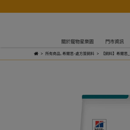
關於寵物星樂園
門市資訊
所有商品
,
希爾思-處方簽飼料
【飼料】希爾思_t