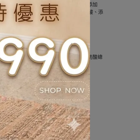
酸鈣、核黃素添加劑、生物素、維生素B12添加
化錳、碘酸鈣、亞硒酸鈉)、磷酸二鈣、牛磺酸、添
生素C190 ppm維生素E746 IU/kgOmega-3脂肪酸總