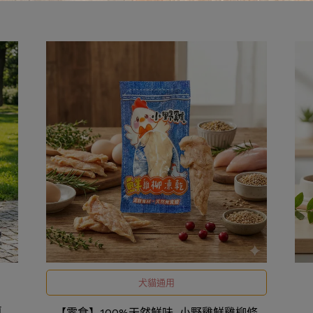
犬貓通用
車
【零食】100%天然鮮味_小野雞鮮雞柳條