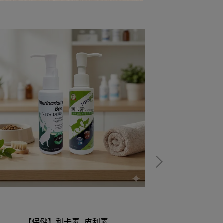
【保健】利卡素_皮利素
【貓砂