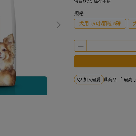
供貨狀況:
庫存不足
規格
犬用 t/d小顆粒 5磅
加入最愛
此商品 「 最高