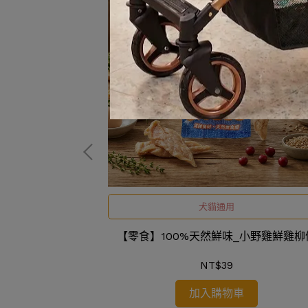
犬貓通用
荷包蛋
【零食】100%天然鮮味_小野雞鮮雞柳
NT$39
加入購物車