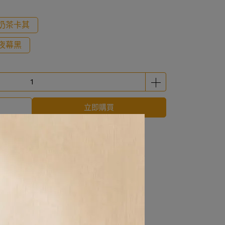
_奶茶卡其
_夜幕黑
立即購買
 」可以折抵紅利
0
點 (約等於
NT$0
)