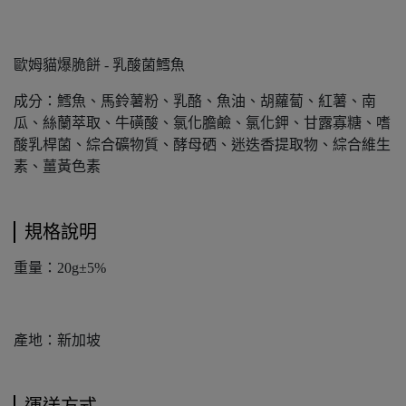
歐姆貓爆脆餅 - 乳酸菌鱈魚
成分：鱈魚、馬鈴薯粉、乳酪、魚油、胡蘿蔔、紅薯、南
瓜、絲蘭萃取、牛磺酸、氯化膽鹼、氯化鉀、甘露寡糖、嗜
酸乳桿菌、綜合礦物質、酵母硒、迷迭香提取物、綜合維生
素、薑黃色素
規格說明
重量：20g±5%
產地：新加坡