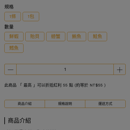
規格
1條
1包
數量
鮮蝦
貽貝
螃蟹
鮪魚
鮭魚
鱈魚
此商品 「 最高 」可以折抵紅利
55
點 (約等於
NT$55
)
商品介紹
規格說明
運送方式
商品介紹