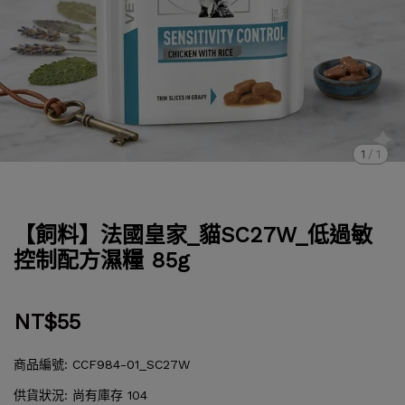
1
/
1
【飼料】法國皇家_貓SC27W_低過敏
控制配方濕糧 85g
NT$55
商品編號:
CCF984-01_SC27W
供貨狀況:
尚有庫存 104