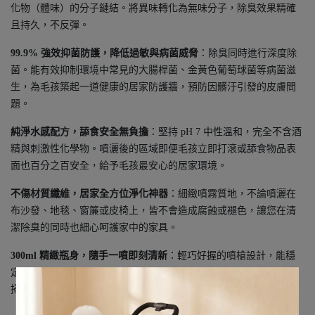
化物（體味）的分子鏈結。將異味轉化為無味分子，除臭效果精確
且持久，不反彈。
99.9% 強效抑菌防護，降低過敏與病菌威脅
：除臭同時進行深度除
菌。能有效抑制環境中常見的大腸桿菌、金黃色葡萄球菌等病菌滋
生，為毛孩築起一道健康的居家防護牆，預防因髒汙引發的皮膚問
題。
純淨水感配方，舔食安全無負擔
：堅持 pH 7 中性溫和，完全不含酒
精與刺激性化學物。噴灑後的區域即便毛孩立即打滾或舔食物品表
面也百分之百安全，給予毛孩最安心的居家環境。
不傷材質纖維，居家全方位淨化神器
：細緻噴霧質地，不論噴灑在
布沙發、地毯、窗簾或皮椅上，皆不會造成腐蝕或褪色，讓您在清
潔除臭的同時也細心呵護家中的家具。
300ml 精緻瓶身，隨手一噴即刻清新
：輕巧好握的噴槍設計，能穩
定噴出均勻水霧。無論是處理突發的排泄意外，或是定期的室內大
掃除，都能輕鬆上手，恢復居家的高品質空氣感。