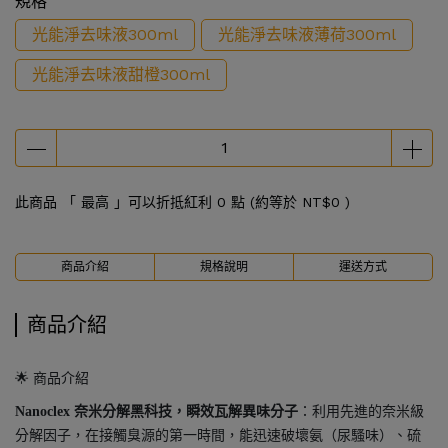
規格
光能淨去味液300ml
光能淨去味液薄荷300ml
光能淨去味液甜橙300ml
此商品 「 最高 」可以折抵紅利
0
點 (約等於
NT$0
)
商品介紹
規格說明
運送方式
商品介紹
🌟 商品介紹
Nanoclex 奈米分解黑科技，瞬效瓦解異味分子
：利用先進的奈米級
分解因子，在接觸臭源的第一時間，能迅速破壞氨（尿騷味）、硫