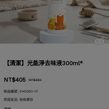
1
/
3
【清潔】光能淨去味液300ml*
NT$405
NT$450
商品編號:
EH0080-01
供貨狀況:
尚有庫存