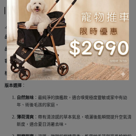
規格說明
📐 商品規格
品牌
：光能淨 Photocatalyst
品名
：瞬間去味除菌噴霧 (Odor Eliminator Spray)
容量
：300 ml / 瓶
核心技術
：日本專利 Nanoclex 奈米複合技術。
版本選擇
：
自然無味
：最純淨的旗艦款，適合嗅覺極度靈敏或家中有幼
年、術後毛孩的家庭。
薄荷清爽
：帶有清涼感的草本氣息，噴灑後能瞬間提升空氣清
新度，適合夏日消暑去味。