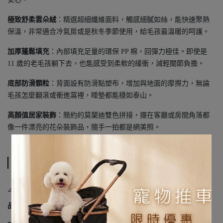
極致舒柔雲朵絨
：精選超細纖維面料，觸感細膩如絲，能快速聚熱
保溫，非常適合冷氣房或是秋冬季節使用，給毛孩最溫暖的呵護。
加厚蓬鬆填充
：內部填充足量的環保 PP 棉，回彈力極佳。即使是
11 歲的老毛孩躺下去，也能感受到柔軟的緩衝，減輕關節負擔。
底部防滑顆粒
：背面設有防滑點塑布，增加與地面的摩擦力，無論
毛孩怎麼翻滾或衝進窩裡，睡墊都能穩如泰山。
高顏值居家裝飾
：簡約的莫蘭迪雙色拼接，擺在客廳或房間角落都
像一件漂亮的花朵裝飾品，隨手一拍都是網美照。
規格說明
📐 商品規格
品名
：舒柔花朵造型寵物睡墊