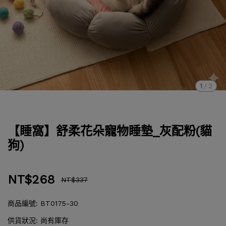
1
/
2
【睡窩】舒柔花朵寵物睡墊_灰配粉(貓
狗)
NT$268
NT$337
商品編號:
BT0175-30
供貨狀況:
尚有庫存