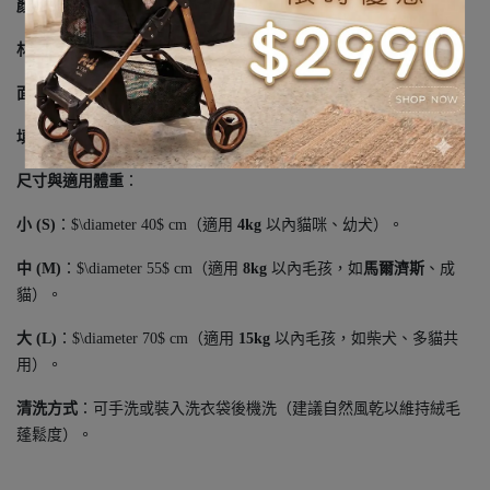
顏色
：經典灰配粉 (Grey & Pink)
材質
：
面料
：加厚舒柔雲朵絨（親膚、不掉毛、不起球）。
填充
：高彈力 PP 棉（支撐力強，久睡不塌陷）。
尺寸與適用體重
：
小 (S)
：$\diameter 40$ cm（適用
4kg
以內貓咪、幼犬）。
中 (M)
：$\diameter 55$ cm（適用
8kg
以內毛孩，如
馬爾濟斯
、成
貓）。
大 (L)
：$\diameter 70$ cm（適用
15kg
以內毛孩，如柴犬、多貓共
用）。
清洗方式
：可手洗或裝入洗衣袋後機洗（建議自然風乾以維持絨毛
蓬鬆度）。