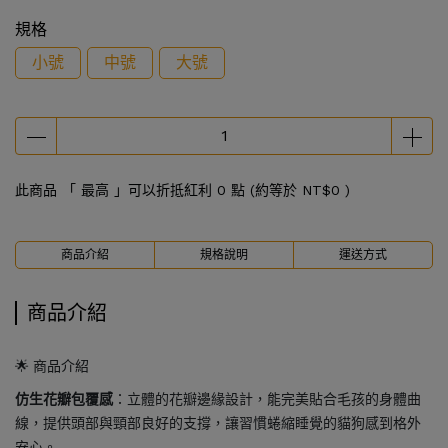
規格
小號
中號
大號
此商品 「 最高 」可以折抵紅利
0
點 (約等於
NT$0
)
商品介紹
規格說明
運送方式
商品介紹
🌟 商品介紹
仿生花瓣包覆感
：立體的花瓣邊緣設計，能完美貼合毛孩的身體曲
線，提供頭部與頸部良好的支撐，讓習慣蜷縮睡覺的貓狗感到格外
安心。