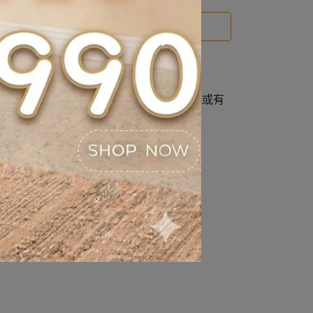
運送方式
高達
98% 鮮肉含量
，適合幼貓與腸胃敏感或有