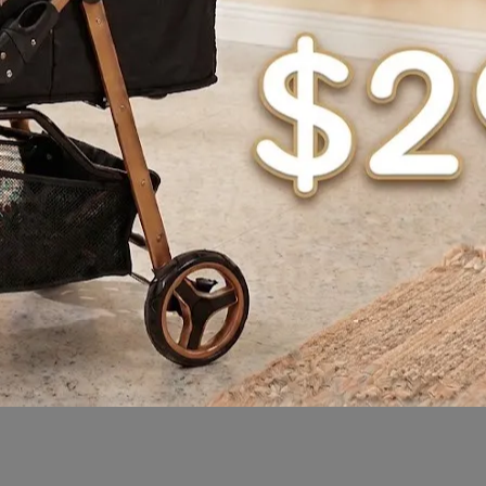
規格說明
主食罐
是一款主打
單一肉源、無膠、無穀、低敏
的貓咪主食罐，