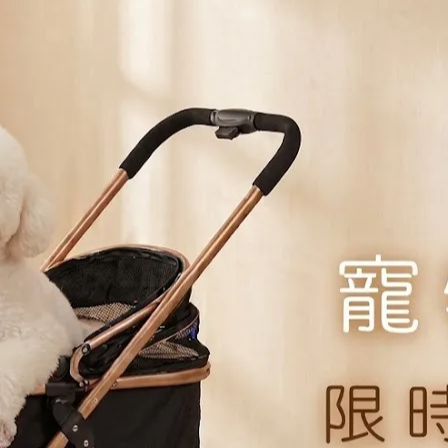
規格
純雞肉82g
純雞肉165
加入購物車
加入最愛
此商品 「 最高