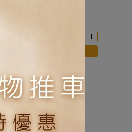
g
純鴨肉82g
純鴨肉165g
立即購買
 」可以折抵紅利
0
點 (約等於
NT$0
)