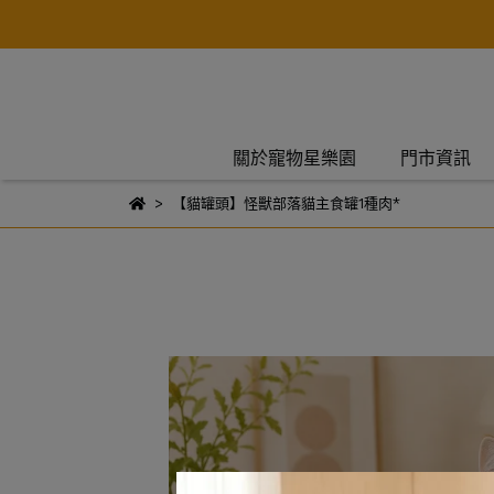
關於寵物星樂園
門市資訊
【貓罐頭】怪獸部落貓主食罐1種肉*