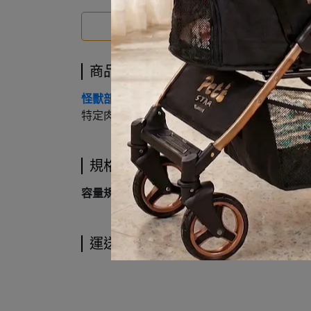
商品介紹
商品介紹
怪獸部落（LitoMon）貓用「1種肉」低敏無膠
特定肉類過敏的貓咪。
規格說明
容量規格
：分為
82g 小罐
與
165g 大罐
兩款。
運送方式