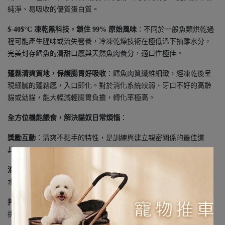
純淨、易吸收的優質蛋白質。
$-40$°C 凍乾黑科技，鎖住 99% 原始風味
：不同於一般魚類烘乾過
程可能產生腥味或流失營養，冷凍乾燥技術在極低溫下抽離水分，
完美封存鱈魚的清甜口感與天然魚肉養分，適口性極佳。
蓬鬆清爽質地，保護腸胃好吸收
：鱈魚肉質纖維細緻，經凍乾後呈
現細膩的蓬鬆感，入口即化。對於消化系統較弱、牙口不好的高齡
貓或幼貓，能大幅減輕腸胃負擔，轉化率極高。
全方位機能餵食，解決貓奴日常煩惱
：
獎勵互動
：清爽不黏手的特性，是訓練與建立親密關係的最佳道
具。
泡水誘食
：加溫水還原成鮮魚質感，吸引不愛喝水的貓咪主動補
水。
拌餐增香
：捏碎後撒在飼料或罐頭上，利用魚肉天然香氣瞬間提升
挑嘴貓的食慾。