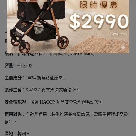
規格說明
📐 商品規格
品牌
：喵洽普 BY CAT (BY CAT FREEZE-DRYING)
品名
：貓咪凍乾零食 — 新鮮鱈魚 (Dried Pollack)
容量
：60 g / 罐
主要成分
：100% 新鮮鱈魚原肉。
製作工藝
：$-40$°C 真空冷凍乾燥技術。
安全性認證
：通過
HACCP
食品安全管理體系認證。
適用對象
：全齡貓適用（特別推薦給腸胃敏感、需體重管理或高齡
貓）。
產地
：韓國。