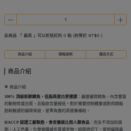
此商品 「 最高 」可以折抵紅利
0
點 (約等於
NT$0
)
商品介紹
規格說明
運送方式
商品介紹
🌟 商品介紹
100% 頂級新鮮鱈魚，低脂高蛋白更健康
：嚴選優質鱈魚，內含豐富
的動物性蛋白質，且脂肪含量極低。對於需要控制體重或對肉類脂
肪較敏感的貓咪來說，是零負擔的高營養補給。
HACCP 認證工廠製造，食安層級比照人類食品
：完全不添加防腐
劑、人工色素、化學香精或劣質填充物。純原肉切丁，提供貓咪最