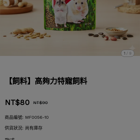
1
/
9
【飼料】高夠力特寵飼料
NT$80
NT$90
商品編號:
MF0056-10
供貨狀況:
尚有庫存