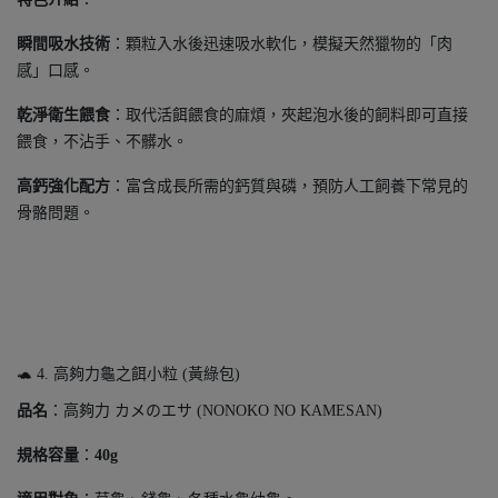
瞬間吸水技術
：顆粒入水後迅速吸水軟化，模擬天然獵物的「肉
感」口感。
乾淨衛生餵食
：取代活餌餵食的麻煩，夾起泡水後的飼料即可直接
餵食，不沾手、不髒水。
高鈣強化配方
：富含成長所需的鈣質與磷，預防人工飼養下常見的
骨骼問題。
🐢 4. 高夠力龜之餌小粒 (黃綠包)
品名
：高夠力 カメのエサ (NONOKO NO KAMESAN)
規格容量
：
40g