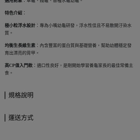
適用對象
：草龜、錢龜、各種水龜幼龜。
特色介紹
：
極小粒浮水設計
：專為小嘴幼龜研發，浮水性佳且不易散開汙染水
質。
均衡生長維生素
：內含豐富的蛋白質與基礎營養，幫助幼體穩定發
育出漂亮的背甲。
高CP值入門款
：適口性良好，是剛開始學習養龜家長的最佳常備主
食。
規格說明
運送方式