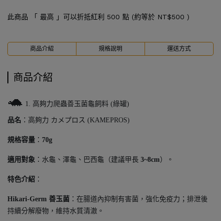
此商品 「 最高 」可以折抵紅利
500
點 (約等於
NT$500
)
商品介紹
規格說明
運送方式
商品介紹
🐢
1. 高夠力爬蟲善玉菌龜飼料 (綠罐)
品名
：高夠力 カメプロス (KAMEPROS)
規格容量
：
70g
適用對象
：水龜、澤龜、巴西龜（建議甲長
3~8cm
）。
特色介紹
：
Hikari-Germ 善玉菌
：在腸道內抑制有害菌，強化免疫力；排泄後
持續分解廢物，維持水質清澈。