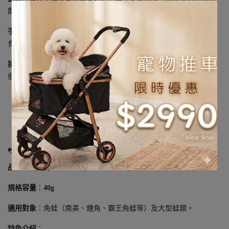
能攝取完整營養。
手持條狀設計
：細長條狀方便小動物手持進食，幼體也能輕鬆咬
食。
排泄物減味
：內含善玉菌環境友善配方，有效減輕蜜袋鼯尿液與糞
便的刺鼻感。
🐸 3. 高夠力角蛙營養顆粒飼料 (橘包)
品名
：高夠力 ベルツノ (PAC ATTACK)
規格容量
：
40g
適用對象
：角蛙（南美、鍾角、霸王角蛙等）及大型蛙類。
特色介紹
：