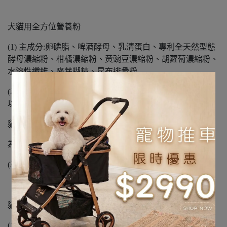
犬貓用全方位營養粉
(1) 主成分:卵磷脂、啤酒酵母、乳清蛋白、專利全天然型態
酵母濃縮粉、柑橘濃縮粉、黃豌豆濃縮粉、胡蘿蔔濃縮粉、
水溶性纖維、麥芽糊精、昆布排骨粉
(2)食用方式:犬:5KG以下每日1匙、5-20KG每日2匙、20KG
以上每日3匙
貓:7個月-2歲每日0.5匙、2-6歲每日1匙、6歲以上每日1.5匙
為達產品保健效果，請按時服用
(3)規格:70G/罐
貓用離胺酸
(1)主成分:燕麥粉、左旋離胺酸、麥芽糊精、鮮蝦干貝粉