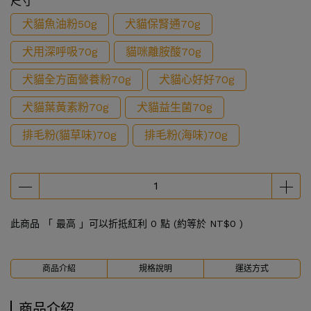
尺寸
犬貓魚油粉50g
犬貓保腎通70g
犬用深呼吸70g
貓咪離胺酸70g
犬貓全方面營養粉70g
犬貓心好好70g
犬貓葉黃素粉70g
犬貓益生菌70g
排毛粉(貓草味)70g
排毛粉(海味)70g
此商品 「 最高 」可以折抵紅利
0
點 (約等於
NT$0
)
商品介紹
規格說明
運送方式
商品介紹