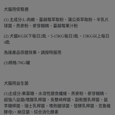
犬貓用保腎通
(1) 主成分:L-肉鹼、蔓越莓萃取粉、蒲公英萃取粉、半乳片
球菌、燕麥粉、麥芽糊精、蔓越莓果汁粉
(2) 犬貓KG以下每日2匙、5-15KG每日3匙、15KG以上每日
4匙
為達產品保健效果，請按時服用
(3)規格:70G/罐
犬貓用益生菌
(1)主成分:果寡糖、水溶性膳食纖維、燕麥粉、麥芽糊精、
超強八益菌(嗜酸乳桿菌、長雙崎桿菌、副乾酪乳桿菌、鼠
李糖桿菌、瑞士乳桿菌、嗜熱鏈球菌、發酵乳桿菌、克魯維
酵母)、納豆菌、綜合消化酵素