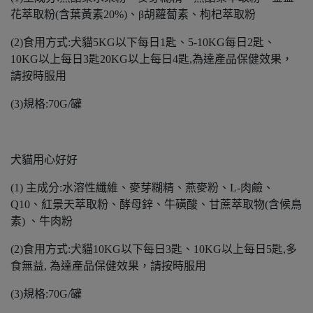
花萃取粉(含葉黃素20%)、β胡蘿蔔素、枸杞萃取粉
(2)食用方式:犬貓5KG以下每日1匙、5-10KG每日2匙、
10KG以上每日3匙20KG以上每日4匙,為達產品保健效果，
請按時服用
(3)規格:70G/罐
犬貓用心好好
(1) 主成分:水溶性纖維、麥芽糊精、燕麥粉、L-肉鹼、
Q10、紅景天萃取粉、酵母鋅、牛磺酸、甘蔗萃取物(含候鳥
素) 、牛肉粉
(2)食用方式:犬貓10KG以下每日3匙、10KG以上每日5匙,多
食無益, 為達產品保健效果，請按時服用
(3)規格:70G/罐