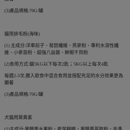
(3)產品規格:70G/罐
貓用排毛粉(海味)
(1) 主成分:洋車前子、菊苣纖維、燕麥粉、專利水溶性纖
維、小麥苗粉、超強八益菌、鮮蝦干貝粉
(2)食用方式:貓5KG以下每次2匙；5KG以上每次4匙
每週2-3次,撒入飲食中混合食用並搭配充足的水分效果更為
顯著
(3)產品規格:70G/罐
犬貓用葉黃素
(1)主成分:黑醋栗水果粉、麥芽糊精、黑醋栗萃取粉、金盞