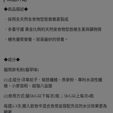
◆商品描述◆
．採用全天然全食物型態營養素製成
．多重守護 黃金比例的天然泉食物型態維生素與礦物質
．補充優質營養，就是最好的保養。
◆成分◆
貓用排毛粉(貓草味)
(1)主成分:洋車前子、菊苣纖維、燕麥粉、專利水溶性纖
維、小麥苗粉、超強八益菌
(2)食用方式:貓5KG以下每次2匙；5KG以上每次4匙
每週2-3次,撒入飲食中混合食用並搭配充足的水分效果更為
顯著