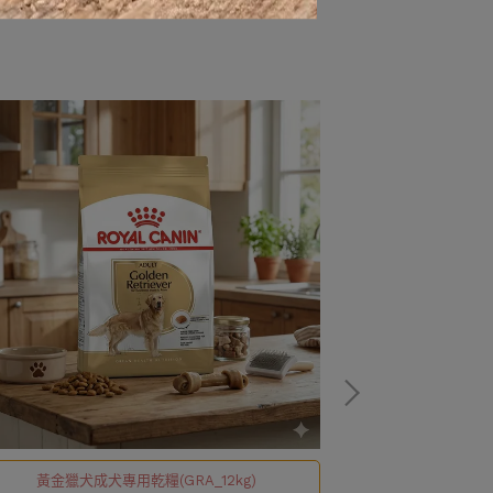
黃金獵犬成犬專用乾糧(GRA_12kg)
《適用對象