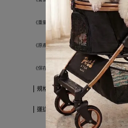
《重量》3kg
《原產地》法國
《保存期限》10kg(含)以下 18個月；12kg以上 
規格說明
運送方式