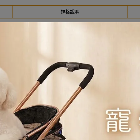
規格說明
牛幼犬專用乾糧
白*、動物脂肪、水解動物蛋白、甜菜漿、脫水豬肉蛋白、礦物
(β-葡聚醣來源)、金盞花萃取物(葉黃素來源)、水解軟骨(軟骨素
有極易吸收的特性。
素：1.2%、灰份：8%、NFE：32.8%。