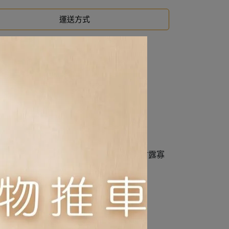
運送方式
質、大豆油、魚油、果寡糖、水解酵母(甘露寡
來源)。