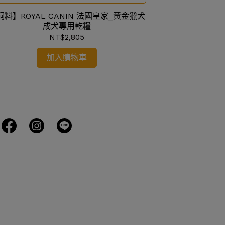
飼料】ROYAL CANIN 法國皇家_黃金獵犬
【飼料】ROYAL
成犬專用乾糧
國
NT$2,805
加入購物車