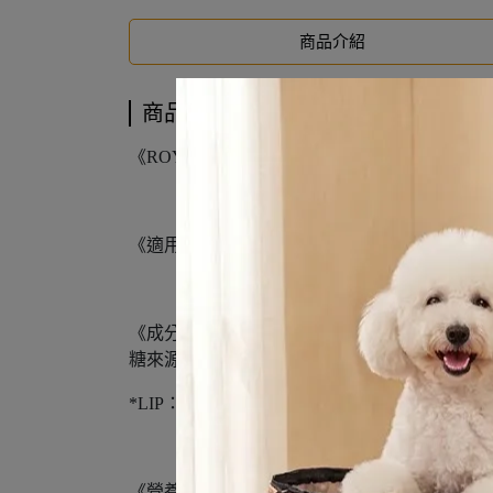
商品介紹
商品介紹
《ROYAL CANIN 法國皇家》FBDP 法國鬥
《適用對象》2至12月齡法國鬥牛幼犬適用。
《成分》米、脫水禽肉蛋白、小麥、植物分離蛋
糖來源)、水解甲殼素(葡萄糖胺來源)、酵母萃取
*LIP：(植物分離蛋白)精選高消化性蛋白質具
《營養成分分析》蛋白質：30%、脂肪：20%、纖維