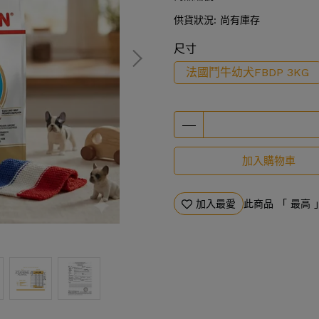
供貨狀況:
尚有庫存
尺寸
法國鬥牛幼犬FBDP 3KG
加入購物車
加入最愛
此商品 「 最高