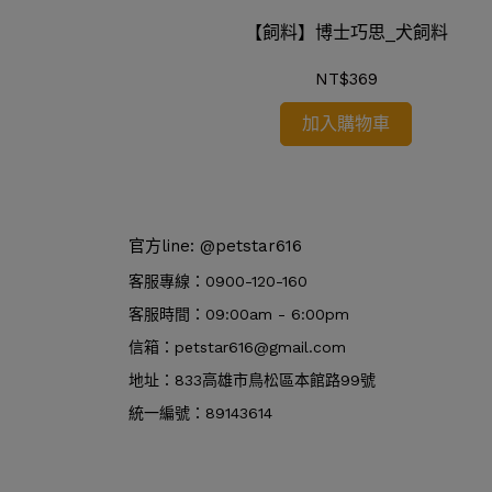
【飼料】博士巧思_犬飼料
法國皇家_BDA 英
乾糧
NT$369
加入購物車
官方line: @petstar616
客服專線：0900-120-160
客服時間：09:00am - 6:00pm
信箱：petstar616@gmail.com
地址：833高雄市鳥松區本館路99號
統一編號：89143614