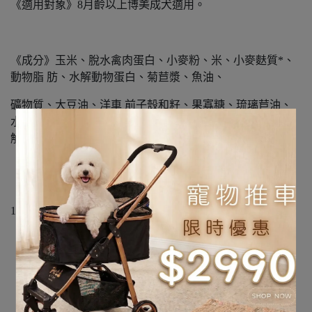
《適用對象》8月齡以上博美成犬適用。
《成分》玉米、脫水禽肉蛋白、小麥粉、米、小麥麩質*、
動物脂 肪、水解動物蛋白、菊苣漿、魚油、
礦物質、大豆油、洋車 前子殼和籽、果寡糖、琉璃苣油、
水解甲殼素(葡萄糖胺 來源)、金盞花萃取(葉黃素來源)、水
解軟骨(軟骨素來源) 。
《營養成分分析》蛋白質：26% - 脂肪：16% - 纖維素：
1.6% - 灰份：5.4% - NFE：41.5%。
《重量》1.5kg