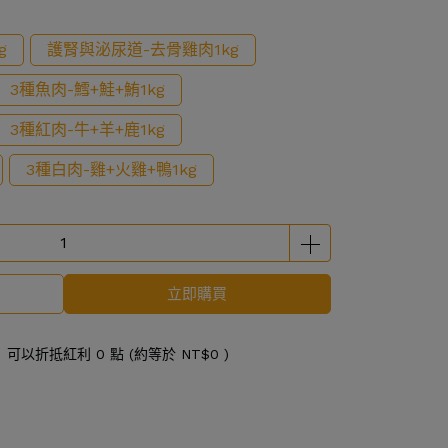
g
護腎與泌尿道-去骨雞肉1kg
3種魚肉-鱈+鮭+鮪1kg
3種紅肉-牛+羊+鹿1kg
3種白肉-雞+火雞+鴨1kg
立即購買
 」可以折抵紅利
0
點 (約等於
NT$0
)