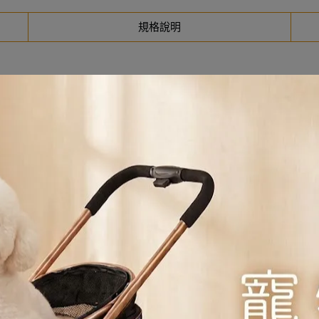
規格說明
，均勻包裹在飼料表面。這種做法能完整保留肉類的天然香氣，對於挑食
供極高含量的動物蛋白，不含大豆、玉米、小麥等易致敏填充物。
穀物富含膳食纖維，能穩定餐後血糖，並提供持久的能量，對腸胃較無負
道守護）、綠唇貽貝（關節護理）與多種專利益生菌，讓日常飲食就具備
尿液環境，降低結石形成的風險。