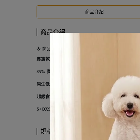
商品介紹
商品介紹
🌟 商品介紹
裹凍乾黑科技
：採用低溫冷凍乾燥技術將鮮肉磨成粉
85% 高動物性蛋白質
：模擬野生犬科的原始食譜，提
原生低 GI 穀物
：添加紅藜、小米、燕麥。這些傳統
超級食物添加
：內含薑黃（抗發炎）、蔓越莓（泌尿
S+OXSHIELD 守護
：配方經過精確調校，能幫助管理
規格說明