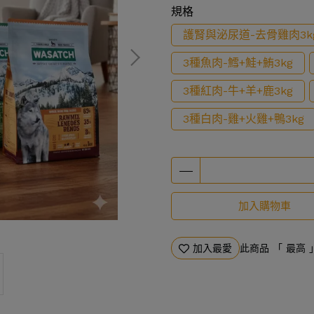
規格
護腎與泌尿道-去骨雞肉3k
3種魚肉-鱈+鮭+鮪3kg
3種紅肉-牛+羊+鹿3kg
3種白肉-雞+火雞+鴨3kg
加入購物車
加入最愛
此商品 「 最高