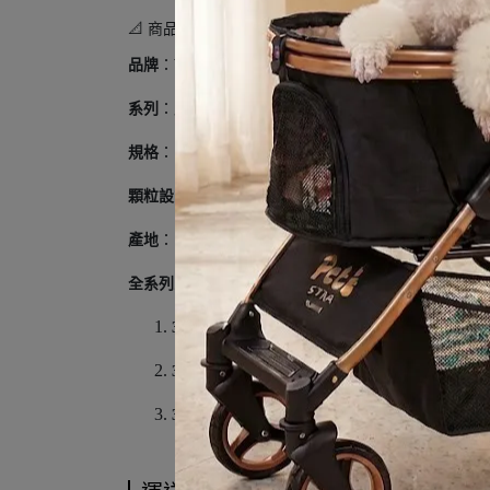
📐 商品規格
品牌
：WASATCH 瓦莎奇
系列
：原生犬糧系列 (Ancient Grain Dog Food)
規格
：1.5kg / 2.72kg / 6.8kg / 12kg
顆粒設計
：一般顆粒 / 小顆粒 (Small Bites)
產地
：台灣
全系列三種口味
：
3種白肉 (雞肉 + 火雞 + 鴨肉)
：高蛋白低負擔，
3種紅肉 (牛肉 + 羊肉 + 鹿肉)
：富含鐵質與鋅，
3種魚肉 (鮭魚 + 鮪魚 + 鱈魚)
：豐富 Omega