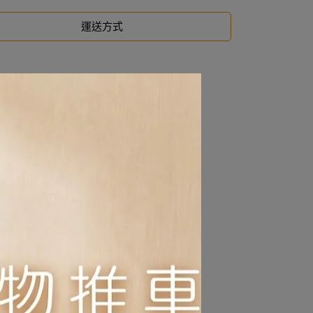
運送方式
、不愛吃純乾糧的狗狗誘惑力極強。
擔。
保健功能。