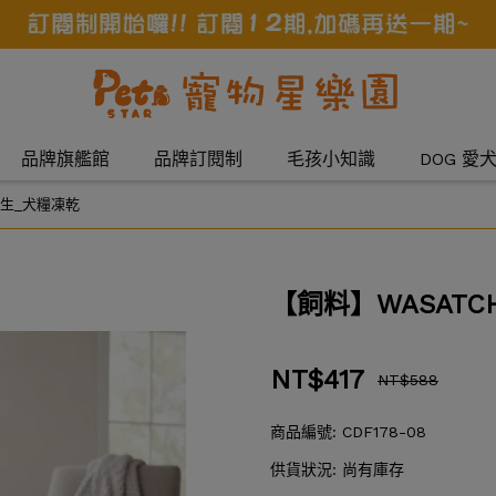
品牌旗艦館
品牌訂閱制
毛孩小知識
DOG 愛
原生_犬糧凍乾
【飼料】WASAT
NT$417
NT$588
商品編號:
CDF178-08
供貨狀況:
尚有庫存