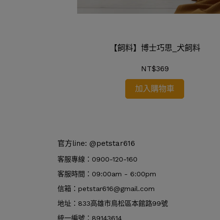
國鬥牛幼犬適用。
【飼料】博士巧思_犬飼料
國皇家_FBDP 法
乾糧
NT$369
加入購物車
官方line: @petstar616
客服專線：0900-120-160
客服時間：09:00am - 6:00pm
信箱：petstar616@gmail.com
地址：833高雄市鳥松區本館路99號
統一編號：89143614